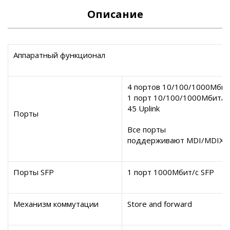
Описание
Аппаратный функционал
4
портов
10/100/1000
M
бит
1
порт
10/100/1000
M
бит/с
45
Uplink
Порты
Все порты
поддерживают
MDI
/
MDIX
а
Порты
SFP
1
порт
1000M
бит
/c
SFP
Механизм коммутации
Store and forward