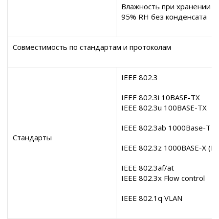
Влажность при хранении
：
95%
RH
без конденсата
Совместимость по стандартам и протоколам
IEEE 802.3
IEEE 802.3i
10BASE-TX
IEEE 802.3u
100BASE-TX
IEEE 802.3ab
1000Base-T
Стандарты
IEEE 802.3z
1000BASE-X
(Fi
IEEE 802.3af/at
IEEE 802.3x
Flow control
IEEE 802.1q VLAN