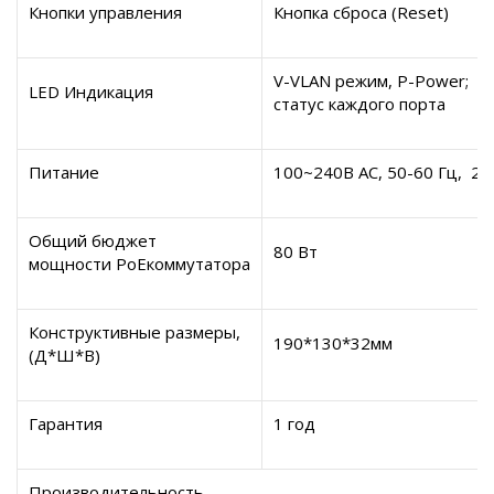
Кнопки управления
Кнопка сброса (
Reset
)
V
-
VLAN
режим,
P
-
Power
;
P
LED
Индикация
статус каждого порта
Питание
100~240
В
AC, 50-60
Гц
, 2,
Общий бюджет
80
Вт
мощности
PoE
коммутатора
Конструктивные размеры,
190
*1
3
0*3
2мм
(Д*Ш*В)
Гарантия
1
год
Производительность