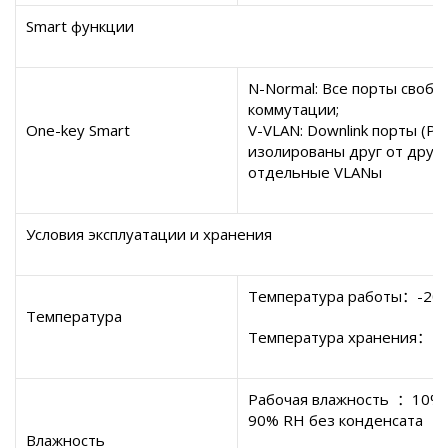
Smart
функции
N
-
Normal
: Все порты своб
коммутации;
One-key Smart
V
-
VLAN
:
Downlink
порты (
Po
изолированы друг от друга
отдельные
VLAN
ы
Условия эксплуатации и хранения
Температура работы
：
-20
Температура
Температура хранения
：
-
Рабочая влажность
：
10%
90%
RH
без конденсата
Влажность