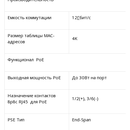
Емкость коммутации
12
Г
бит/с
Размер таблицы MAC-
4K
адресов
Функционал
PoE
Выходная мощность
PoE
До
30
Вт
на порт
Назначение контактов
1/2(+), 3/6(-)
8
p
8
c
RJ
45 для
PoE
PSE
Тип
End-Span