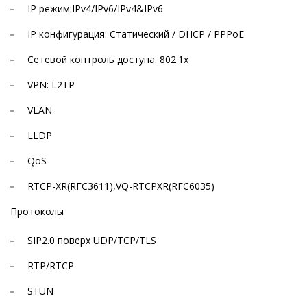
IP режим:IPv4/IPv6/IPv4&IPv6
IP конфигурация: Статический / DHCP / PPPoE
Сетевой контроль доступа: 802.1x
VPN: L2TP
VLAN
LLDP
QoS
RTCP-XR(RFC3611),VQ-RTCPXR(RFC6035)
Протоколы
SIP2.0 поверх UDP/TCP/TLS
RTP/RTCP
STUN