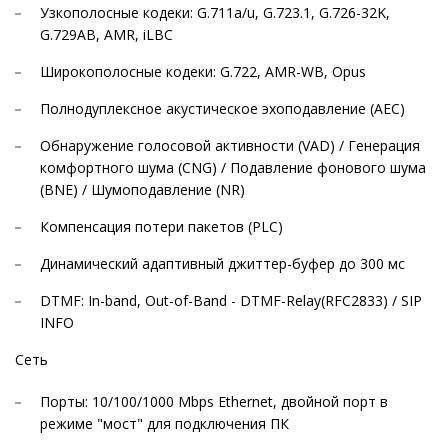
Узкополосные кодеки: G.711a/u, G.723.1, G.726-32K,
G.729AB, AMR, iLBC
Широкополосные кодеки: G.722, AMR-WB, Opus
Полнодуплексное акустическое эхоподавление (AEC)
Обнаружение голосовой активности (VAD) / Генерация
комфортного шума (CNG) / Подавление фонового шума
(BNE) / Шумоподавление (NR)
Компенсация потери пакетов (PLC)
Динамический адаптивный джиттер-буфер до 300 мс
DTMF: In-band, Out-of-Band - DTMF-Relay(RFC2833) / SIP
INFO
Сеть
Порты: 10/100/1000 Mbps Ethernet, двойной порт в
режиме "мост" для подключения ПК