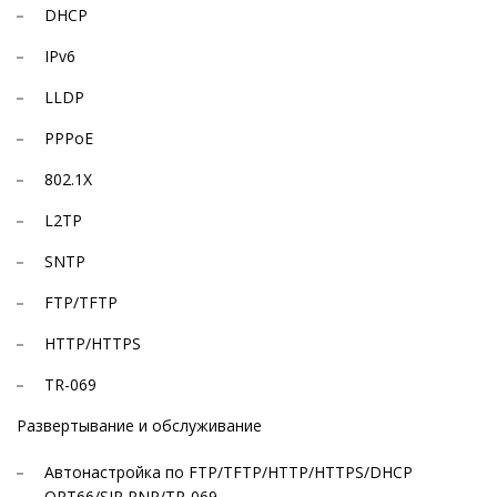
DHCP
IPv6
LLDP
PPPoE
802.1X
L2TP
SNTP
FTP/TFTP
HTTP/HTTPS
TR-069
Развертывание и обслуживание
Автонастройка по FTP/TFTP/HTTP/HTTPS/DHCP
OPT66/SIP PNP/TR-069