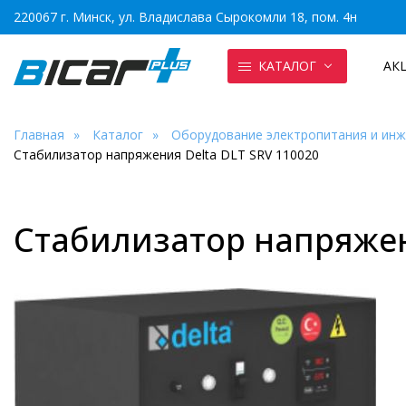
220067 г. Минск, ул. Владислава Сырокомли 18, пом. 4н
КАТАЛОГ
АК
Главная
Каталог
Оборудование электропитания и ин
Стабилизатор напряжения Delta DLT SRV 110020
Стабилизатор напряжен