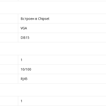
Встроен в Chipset
VGA
DB15
1
10/100
RJ45
1