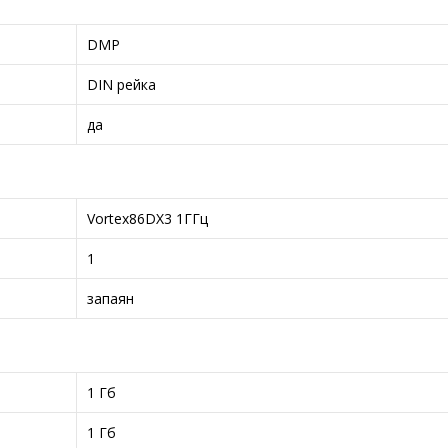
DMP
DIN рейка
да
Vortex86DX3 1ГГц
1
запаян
1 Гб
1 Гб