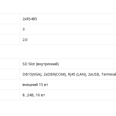
2xRS485
3
2.0
SD Slot (внутренний)
DB15(VGA), 2xDB9(COM), RJ45 (LAN), 2xUSB, Terminal 
внешний 15 вт
8...24B, 10 вт