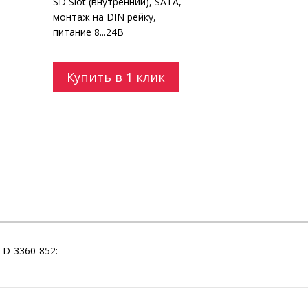
SD Slot (внутренний), SATA,
монтаж на DIN рейку,
питание 8...24В
Купить в 1 клик
D-3360-852: