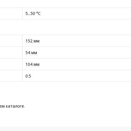
5...50 °C
152 мм
54 мм
104 мм
0.5
м каталоге.