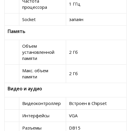
Частота
1 ГГц
процессора
Socket
запаян
Память
Объем
установленной
2 Гб
памяти
Макс. объем
2 Гб
памяти
Видео и аудио
Видеоконтроллер
Встроен в Chipset
Интерфейсы
VGA
Разъемы
DB15