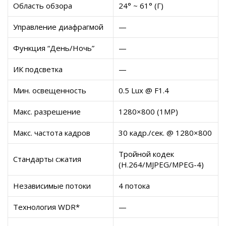
Область обзора
24° ~ 61° (Г)
Управление диафрагмой
—
Функция “День/Ночь”
—
ИК подсветка
—
Мин. освещенность
0.5 Lux @ F1.4
Макс. разрешение
1280×800 (1MP)
Макс. частота кадров
30 кадр./сек. @ 1280×800
Тройной кодек
Стандарты сжатия
(H.264/MJPEG/MPEG-4)
Независимые потоки
4 потока
Технология WDR*
—