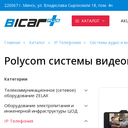
220067 г. Минск, ул. Владислава Сырокомли 18, пом. 4н
КАТАЛОГ
АК
Главная
Каталог
IP Телефония
Системы аудио и в
Polycom системы виде
Категории
Телекоммуникационное (сетевое)
оборудование ZELAX
Оборудование электропитания и
инженерной инфраструктуры ЦОД
IP Телефония