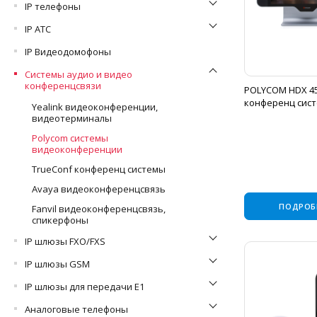
IP телефоны
IP АТС
IP Видеодомофоны
Системы аудио и видео
конференцсвязи
POLYCOM HDX 4
конференц сис
Yealink видеоконференции,
видеотерминалы
Polycom системы
видеоконференции
TrueConf конференц системы
Avaya видеоконференцсвязь
ПОДРОБ
Fanvil видеоконференцсвязь,
спикерфоны
IP шлюзы FXO/FXS
IP шлюзы GSM
IP шлюзы для передачи E1
Аналоговые телефоны