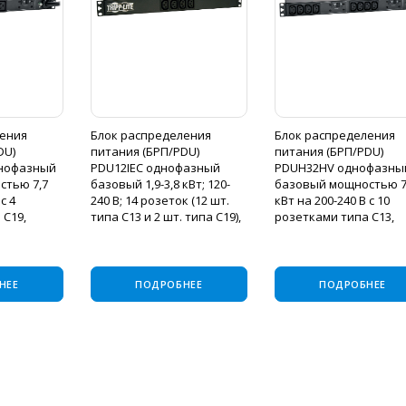
ления
Блок распределения
Блок распределения
DU)
питания (БРП/PDU)
питания (БРП/PDU)
нофазный
PDU12IEC однофазный
PDUH32HV однофазны
стью 7,7
базовый 1,9-3,8 кВт; 120-
базовый мощностью 7
с 4
240 В; 14 розеток (12 шт.
кВт на 200-240 В с 10
 C19,
типа C13 и 2 шт. типа C19),
розетками типа C13,
мом IEC309
входной разъем типа C20
входным разъемом IE
32 А,
на 16A; монтируемый в
синего цвета на 32 А,
,6 м, мо
стойку вы
шнуром длиной 3,6 м, 
НЕЕ
ПОДРОБНЕЕ
ПОДРОБНЕЕ