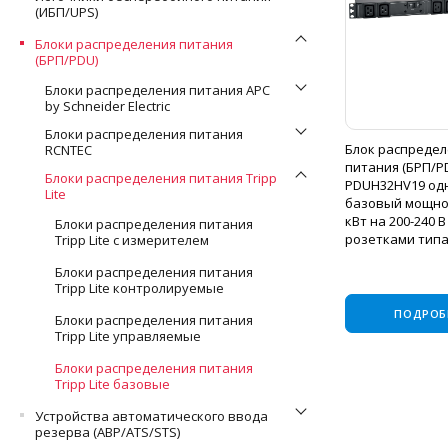
(ИБП/UPS)
Блоки распределения питания
(БРП/PDU)
Блоки распределения питания APC
by Schneider Electric
Блоки распределения питания
Блок распреде
RCNTEC
питания (БРП/P
Блоки распределения питания Tripp
PDUH32HV19 од
Lite
базовый мощно
кВт на 200-240 В 
Блоки распределения питания
розетками типа
Tripp Lite с измерителем
входным разъе
Блоки распределения питания
синего цвета на 
Tripp Lite контролируемые
шнуром длиной 3
ПОДРОБ
Блоки распределения питания
Tripp Lite управляемые
Блоки распределения питания
Tripp Lite базовые
Устройства автоматического ввода
резерва (АВР/ATS/STS)