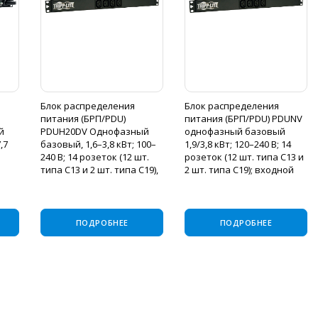
Блок распределения
Блок распределения
питания (БРП/PDU)
питания (БРП/PDU) PDUNV
й
PDUH20DV Однофазный
однофазный базовый
,7
базовый, 1,6–3,8 кВт; 100–
1,9/3,8 кВт; 120–240 В; 14
240 В; 14 розеток (12 шт.
розеток (12 шт. типа C13 и
типа C13 и 2 шт. типа C19),
2 шт. типа C19); входной
C309
входной разъем типа C20
разъем типа C20 с 5
с переходником L6-20P и
переходниками; шнур
мон
шнуром
длиной 3,0
ПОДРОБНЕЕ
ПОДРОБНЕЕ