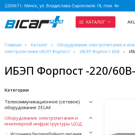
220067 г. Минск, ул. Владислава Сырокомли 18, пом. 4н
КАТАЛОГ
АК
Главная
Каталог
Оборудование электропитания и ин
электропитания ИБЭП Форпост
ИБЭП Форпост 60В
ИБ
ИБЭП Форпост -220/60В
Категории
Телекоммуникационное (сетевое)
оборудование ZELAX
Оборудование электропитания и
инженерной инфраструктуры ЦОД
Источники бесперебойного питания