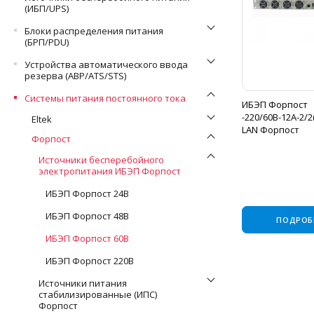
(ИБП/UPS)
Блоки распределения питания
(БРП/PDU)
Устройства автоматического ввода
резерва (АВР/ATS/STS)
Системы питания постоянного тока
ИБЭП Форпост
-220/60В-12A-2/2
Eltek
LAN Форпост
Форпост
Источники бесперебойного
электропитания ИБЭП Форпост
ИБЭП Форпост 24В
ИБЭП Форпост 48В
ПОДРОБ
ИБЭП Форпост 60В
ИБЭП Форпост 220В
Источники питания
стабилизированные (ИПС)
Форпост