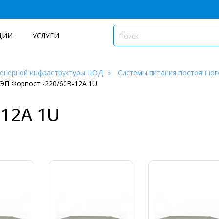
ЦИИ
УСЛУГИ
женерной инфраструктуры ЦОД
Системы питания постоянног
ЭП Форпост -220/60В-12А 1U
-12А 1U